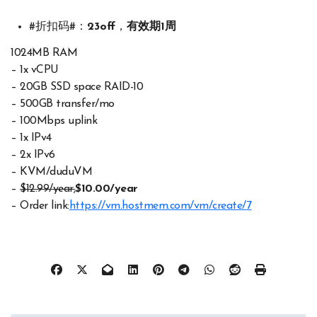
#折扣码#：
23off
，
有效期1周
1024MB RAM
– 1x vCPU
– 20GB SSD space RAID-10
– 500GB transfer/mo
– 100Mbps uplink
– 1x IPv4
– 2x IPv6
– KVM/duduVM
–
$12.99/year,
$10.00/year
– Order link:
https://vm.hostmem.com/vm/create/7