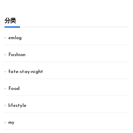
分类
emlog
Fashion
fate-stay-night
Food
lifestyle
my