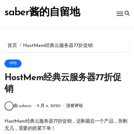
跳
转
saber酱的自留地
到
内
容
首页
HostMem经典云服务器77折促销
VPS
HostMem经典云服务器77折促
销
由 admin
9 月 4, 2020
没有评论
HostMem经典云服务器77折促销，还剩最后一个产品，所剩
无几，需要的抓紧下单！