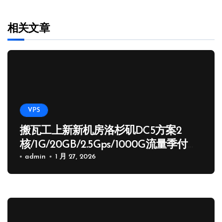
相关文章
VPS
搬瓦工上新新机房洛杉矶DC5方案2
核/1G/20GB/2.5Gps/1000G流量季付
65.89 USD
admin
1 月 27, 2026