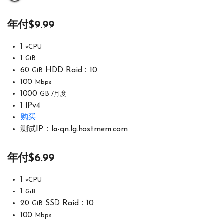
年付$9.99
1
vCPU
1
GiB
60
HDD Raid：10
GiB
100
Mbps
1000
GB /月度
1 IPv4
购买
测试IP：la-qn.lg.hostmem.com
年付$6.99
1
vCPU
1
GiB
20
SSD Raid：10
GiB
100
Mbps