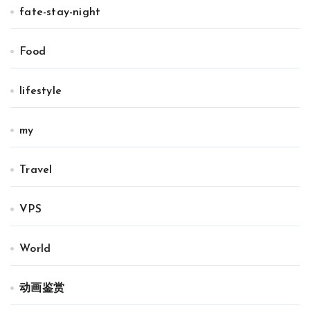
fate-stay-night
Food
lifestyle
my
Travel
VPS
World
动画鉴赏