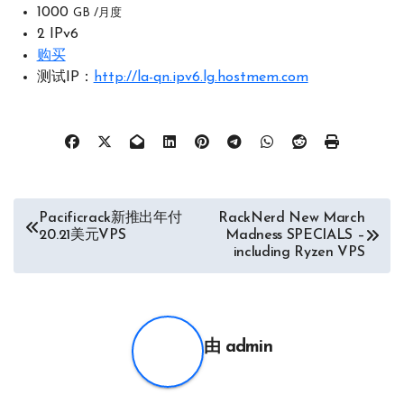
1000
GB /月度
2 IPv6
购买
测试IP：
http://la-qn.ipv6.lg.hostmem.com
文
Pacificrack新推出年付
RackNerd New March
20.21美元VPS
Madness SPECIALS –
章
including Ryzen VPS
导
航
由
admin