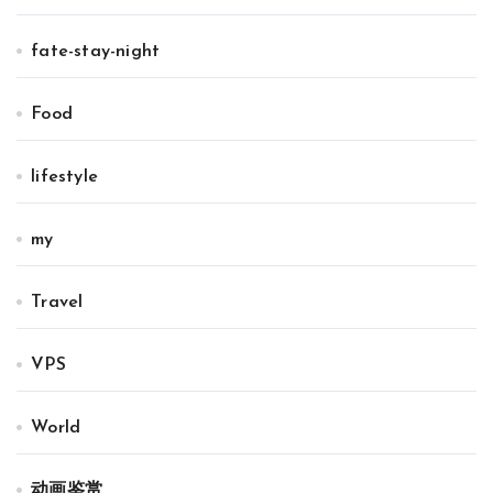
fate-stay-night
Food
lifestyle
my
Travel
VPS
World
动画鉴赏