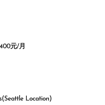
00元/月
s(Seattle Location)