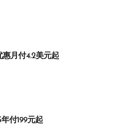
优惠月付4.2美元起
S年付199元起