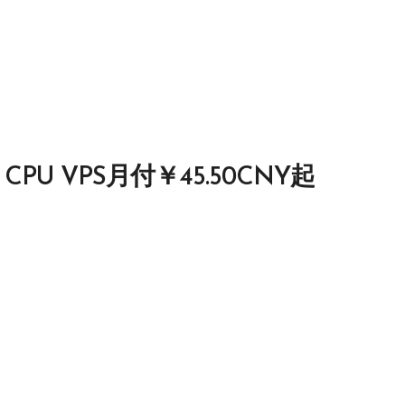
Ryzen CPU VPS月付￥45.50CNY起