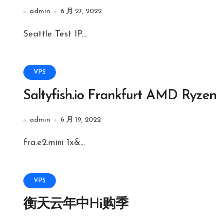
admin
6 月 27, 2022
Seattle Test IP...
VPS
Saltyfish.io Frankfurt AMD 
admin
6 月 19, 2022
fra.e2.mini 1x&...
VPS
衡天云年中Hi购季