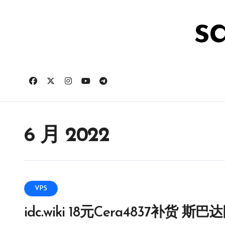
跳
转
s
到
内
容
6 月 2022
VPS
idc.wiki 18元Cera4837补货 