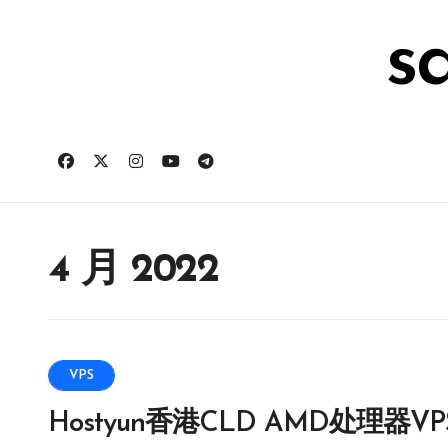
跳
转
s
到
内
容
4 月 2022
VPS
Hostyun香港CLD AMD处理器VPS