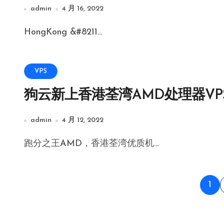
admin
4 月 16, 2022
HongKong &#8211...
VPS
狗云新上香港荃湾AMD处理器VP
admin
4 月 12, 2022
跑分之王AMD，香港荃湾优质机...
文
1
章