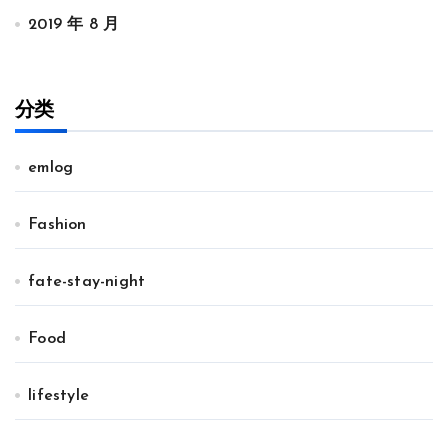
2019 年 8 月
分类
emlog
Fashion
fate-stay-night
Food
lifestyle