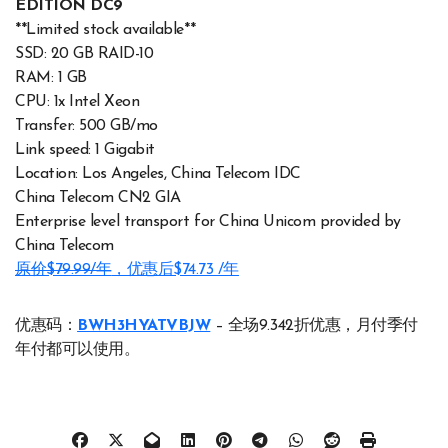
EDITION DC9
**Limited stock available**
SSD: 20 GB RAID-10
RAM: 1 GB
CPU: 1x Intel Xeon
Transfer: 500 GB/mo
Link speed: 1 Gigabit
Location: Los Angeles, China Telecom IDC
China Telecom CN2 GIA
Enterprise level transport for China Unicom provided by
China Telecom
原价$79.99/年
，优惠后$74.73 /年
优惠码：
BWH3HYATVBJW
– 全场9.342折优惠，月付季付
年付都可以使用。