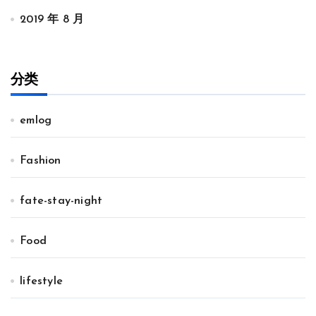
2019 年 8 月
分类
emlog
Fashion
fate-stay-night
Food
lifestyle