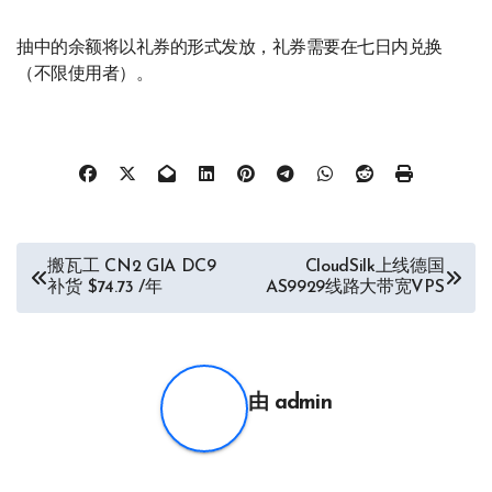
抽中的余额将以礼券的形式发放，礼券需要在七日内兑换
（不限使用者）。
文
搬瓦工 CN2 GIA DC9
CloudSilk上线德国
补货 $74.73 /年
AS9929线路大带宽VPS
章
导
航
由
admin