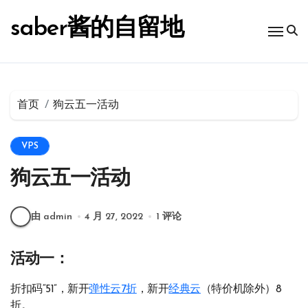
跳
转
saber酱的自留地
到
内
容
首页
狗云五一活动
VPS
狗云五一活动
由 admin
4 月 27, 2022
1 评论
活动一：
折扣码“51”，新开
弹性云7折
，新开
经典云
（特价机除外）8
折。