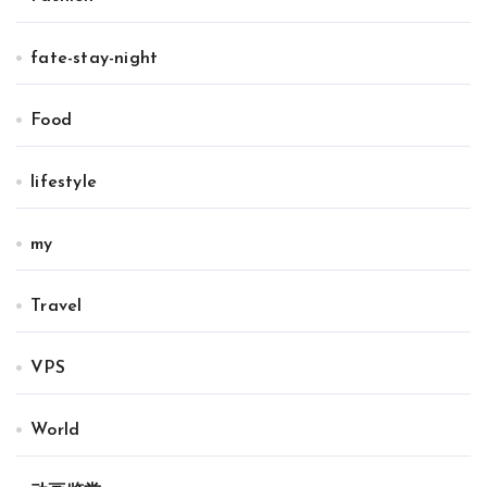
fate-stay-night
Food
lifestyle
my
Travel
VPS
World