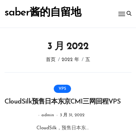
跳
转
saber酱的自留地
到
内
容
3 月 2022
首页
2022 年
五
VPS
CloudSilk预售日本东京CMI三网回程VPS
admin
3 月 31, 2022
CloudSilk，预售日本东...