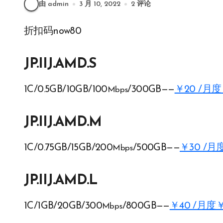
由 admin
3 月 10, 2022
2 评论
折扣码now80
JP.IIJ.AMD.S
1C/0.5GB/10GB/100
/300GB——
￥20 /月度
Mbps
JP.IIJ.AMD.M
1C/0.75GB/15GB/200
/500GB——
￥30 /月
Mbps
JP.IIJ.AMD.L
1C/1GB/20GB/300
/800GB——
￥40 /月度￥
Mbps