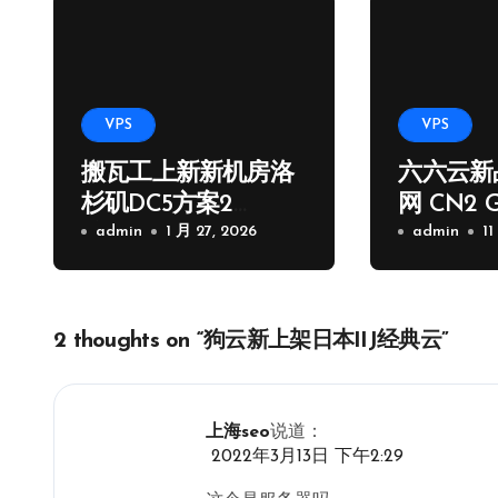
VPS
VPS
搬瓦工上新新机房洛
六六云新
杉矶DC5方案2
网 CN2 
核/1G/20GB/2.5Gps/1
admin
1 月 27, 2026
路
admin
11
000G流量季付65.89
USD
2 thoughts on “狗云新上架日本IIJ经典云”
上海seo
说道：
2022年3月13日 下午2:29