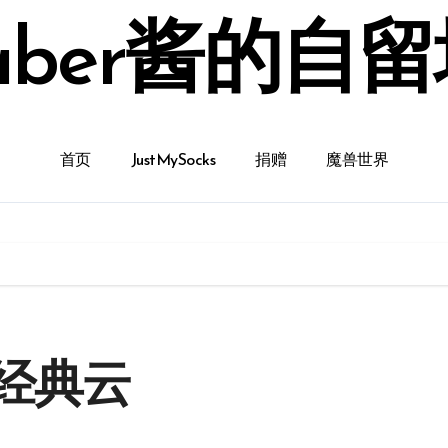
aber酱的自
首页
JustMySocks
捐赠
魔兽世界
J经典云