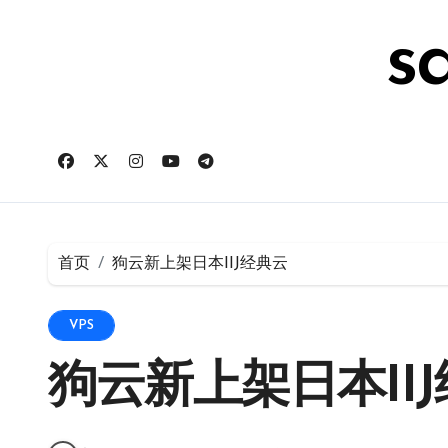
跳
转
s
到
内
容
首页
狗云新上架日本IIJ经典云
VPS
狗云新上架日本II