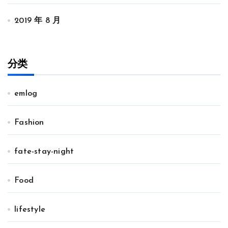
2019 年 8 月
分类
emlog
Fashion
fate-stay-night
Food
lifestyle