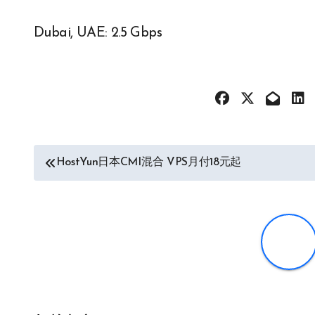
Dubai, UAE: 2.5 Gbps
文
HostYun日本CMI混合 VPS月付18元起
章
导
航