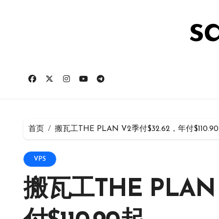
跳
转
s
到
内
容
首页
搬瓦工THE PLAN V2季付$32.62，年付$110.9
VPS
搬瓦工THE PLAN