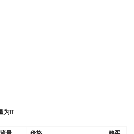
为1T
流量
价格
购买