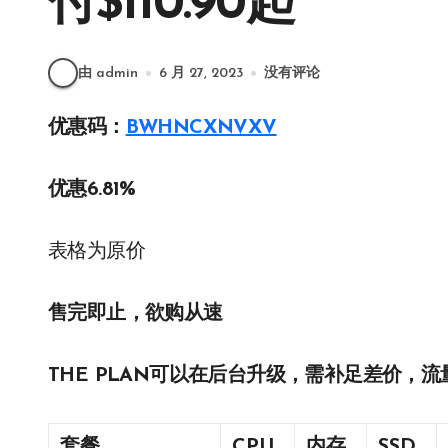
付$110.90起
由 admin
6 月 27, 2023
没有评论
优惠码：
BWHNCXNVXV
优惠6.81%
表格为原价
售完即止，欲购从速
THE PLAN可以在后台升级，需补足差价，流量
套餐
CPU
内存
SSD