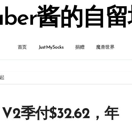
aber酱的自
首页
JustMySocks
捐赠
魔兽世界
0起
 V2季付$32.62，年