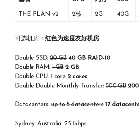
THE PLAN v2
2核
2G
40G
可选机房：
红色为速度友好机房
Double SSD:
20 GB
40 GB RAID-10
Double RAM:
1 GB
2 GB
Double CPU:
1 core
2 cores
Double-Double Monthly Transfer:
500 GB
200
Datacenters:
up to 5 datacenters
17 datacente
Sydney, Australia: 2.5 Gbps