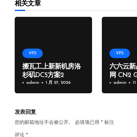
相关文章
VPS
VPS
搬瓦工上新新机房洛
六六云新
杉矶DC5方案2
网 CN2 
核/1G/20GB/2.5Gps/1
admin
1 月 27, 2026
路
admin
11
000G流量季付65.89
USD
发表回复
您的邮箱地址不会被公开。
必填项已用
*
标注
评论
*