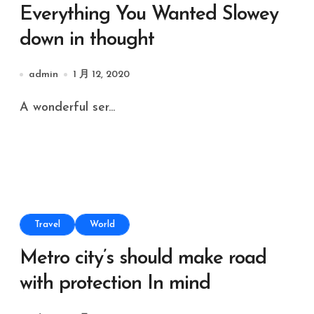
Everything You Wanted Slowey
down in thought
admin
1 月 12, 2020
A wonderful ser...
Travel
World
Metro city’s should make road
with protection In mind