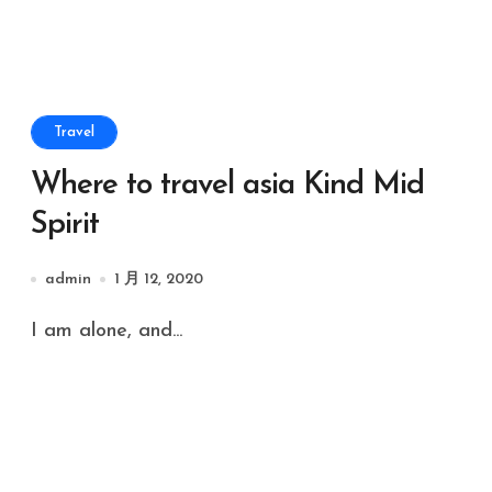
Travel
Where to travel asia Kind Mid
Spirit
admin
1 月 12, 2020
I am alone, and...