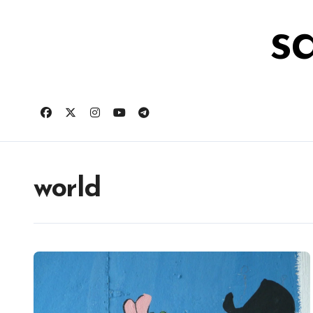
跳
转
s
到
内
容
world