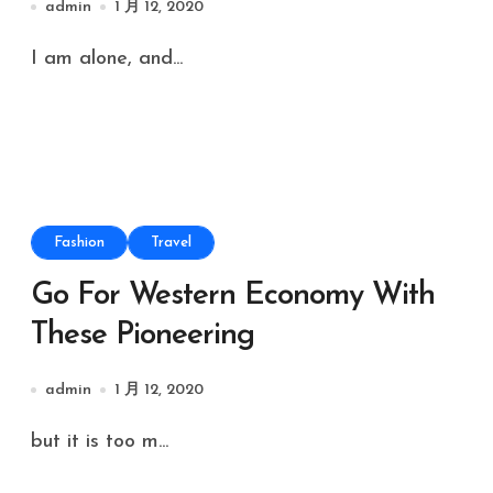
admin
1 月 12, 2020
I am alone, and...
Fashion
Travel
Go For Western Economy With
These Pioneering
admin
1 月 12, 2020
but it is too m...