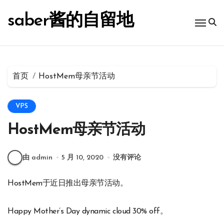
跳
转
saber酱的自留地
到
内
容
首页
HostMem母亲节活动
VPS
HostMem母亲节活动
由 admin
5 月 10, 2020
没有评论
HostMem于近日推出母亲节活动。
Happy Mother’s Day dynamic cloud 30% off。