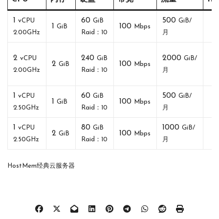
1
60
500
vCPU
GiB
GiB/
1
100
1
GiB
Mbps
2.00GHz
Raid：10
月
2
240
2000
vCPU
GiB
GiB/
2
100
1
GiB
Mbps
2.00GHz
Raid：10
月
1
60
500
vCPU
GiB
GiB/
1
100
1
GiB
Mbps
2.50GHz
Raid：10
月
1
80
1000
vCPU
GiB
GiB/
2
100
1
GiB
Mbps
2.50GHz
Raid：10
月
HostMem经典云服务器