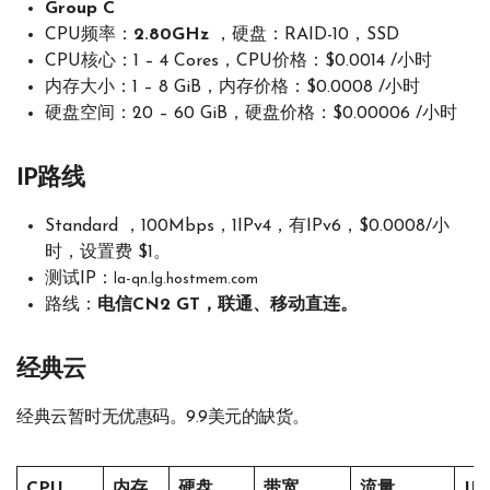
Group C
CPU频率：
2.80GHz
，硬盘：RAID-10，SSD
CPU核心：1 – 4 Cores，CPU价格：$0.0014 /小时
内存大小：1 – 8 GiB，内存价格：$0.0008 /小时
硬盘空间：20 – 60 GiB，硬盘价格：$0.00006 /小时
IP路线
Standard ，100Mbps，1IPv4，有IPv6，$0.0008/小
时，设置费 $1。
测试IP：
la-qn.lg.hostmem.com
路线：
电信CN2 GT，联通、移动直连。
经典云
经典云暂时无优惠码。9.9美元的缺货。
CPU
内存
硬盘
带宽
流量
IP