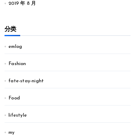
2019 年 8 月
分类
emlog
Fashion
fate-stay-night
Food
lifestyle
my