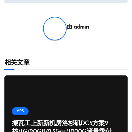
导
航
由
admin
相关文章
VPS
搬瓦工上新新机房洛杉矶DC5方案2
核/1G/20GB/2.5Gps/1000G流量季付