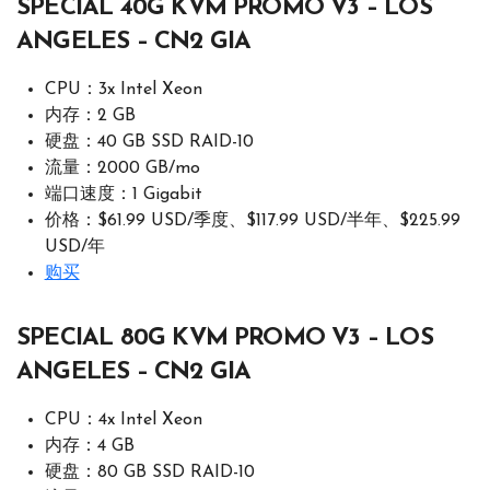
SPECIAL 40G KVM PROMO V3 – LOS
ANGELES – CN2 GIA
CPU：3x Intel Xeon
内存：2 GB
硬盘：40 GB SSD RAID-10
流量：2000 GB/mo
端口速度：1 Gigabit
价格：$61.99 USD/季度、$117.99 USD/半年、$225.99
USD/年
购买
SPECIAL 80G KVM PROMO V3 – LOS
ANGELES – CN2 GIA
CPU：4x Intel Xeon
内存：4 GB
硬盘：80 GB SSD RAID-10