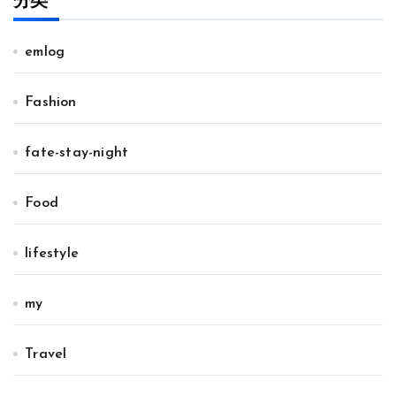
分类
emlog
Fashion
fate-stay-night
Food
lifestyle
my
Travel