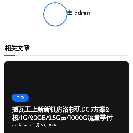
航
由
admin
相关文章
VPS
搬瓦工上新新机房洛杉矶DC5方案2
核/1G/20GB/2.5Gps/1000G流量季付
65.89 USD
admin
1 月 27, 2026