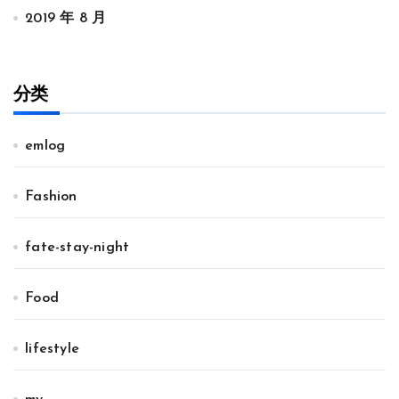
2019 年 8 月
分类
emlog
Fashion
fate-stay-night
Food
lifestyle