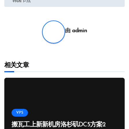
韩国节点
章
导
航
由
admin
相关文章
VPS
搬瓦工上新新机房洛杉矶DC5方案2