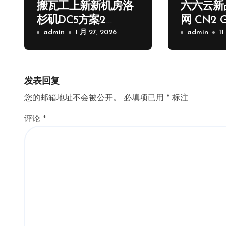
搬瓦工上新新机房洛
六六云新
杉矶DC5方案2
网 CN2 
核/1G/20GB/2.5Gps/1
admin
1 月 27, 2026
路
admin
11
000G流量季付65.89
USD
发表回复
您的邮箱地址不会被公开。
必填项已用
*
标注
评论
*