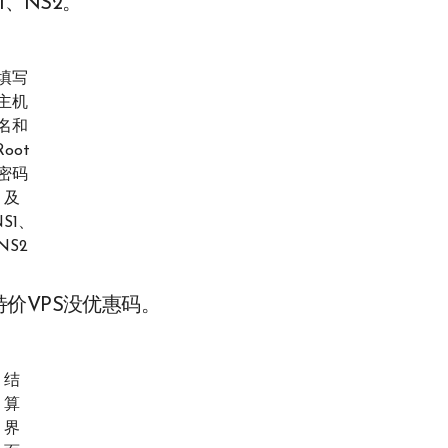
、NS2。
填写
主机
名和
Root
密码
及
NS1、
NS2
价VPS没优惠码。
结
算
界