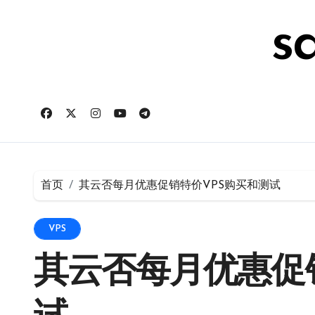
跳
转
s
到
内
容
首页
其云否每月优惠促销特价VPS购买和测试
VPS
其云否每月优惠促