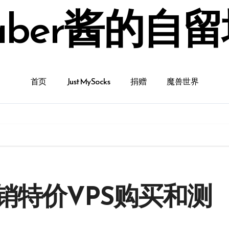
aber酱的自
首页
JustMySocks
捐赠
魔兽世界
销特价VPS购买和测