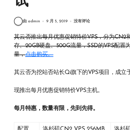
试
由 admin
9 月 5, 2019
没有评论
其云否推出每月优惠促销特价VPS，分为CN2和SSD两种，CN2的VPS配置为1vCPU、512MB内
存、20GB硬盘、500G流量，SSD的VPS配置为1
量，
点击购买。
其云否为挖站否站长Qi旗下的VPS项目，成立于
现推出每月优惠促销特价VPS主机。
每月特惠，数量有限，先到先得。
配置
洛杉矶CN2 VPS 256MB
洛杉矶C