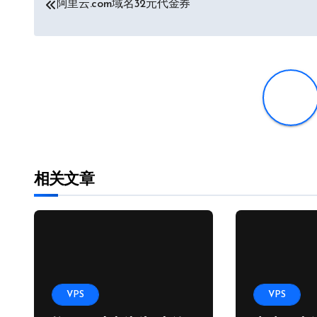
文
阿里云.com域名32元代金券
章
导
航
相关文章
VPS
VPS