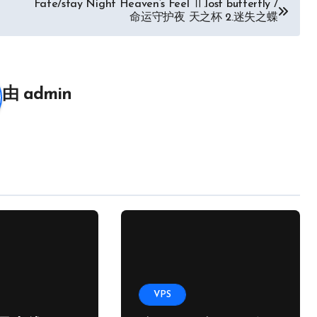
Fate/stay Night Heaven’s Feel Ⅱ.lost butterfly /
命运守护夜 天之杯 2.迷失之蝶
由
admin
VPS