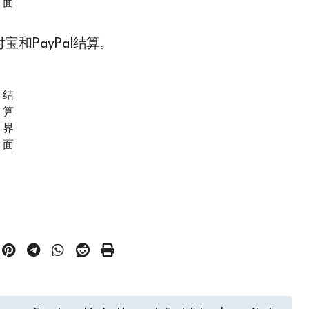
面
和PayPal结算。
结
算
界
面