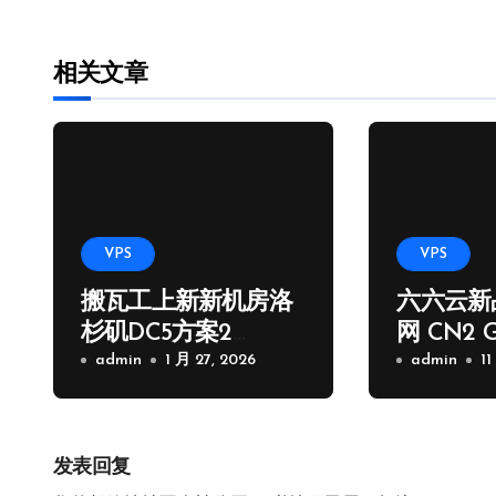
相关文章
VPS
VPS
搬瓦工上新新机房洛
六六云新
杉矶DC5方案2
网 CN2 
核/1G/20GB/2.5Gps/1
admin
1 月 27, 2026
路
admin
11
000G流量季付65.89
USD
发表回复