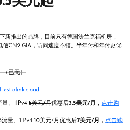
3.5美元起
ing旗下新推出的品牌，目前只有德国法兰克福机房，
电信CN2 GIA，访问速度不错。半年付和年付更优
。（已无）
test.olink.cloud
量、1IPv4
5美元/月
优惠后
3.5美元/月
，
点击购
B流量、1IPv4
10美元/月
优惠后
7美元/月
，
点击购