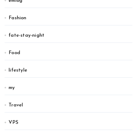
emlog
Fashion
fate-stay-night
Food
lifestyle
my
Travel
VPS