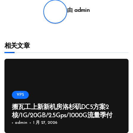
航
由
admin
相关文章
VPS
搬瓦工上新新机房洛杉矶DC5方案2
核/1G/20GB/2.5Gps/1000G流量季付
65.89 USD
admin
1 月 27, 2026