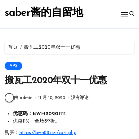
跳
转
saber酱的自留地
到
内
容
首页
搬瓦工2020年双十一优惠
VPS
搬瓦工2020年双十一优惠
由 admin
11 月 10, 2020
没有评论
优惠码：BWH20201111
优惠11%，全场89折。
购买：
https://bwh88.net/cart.php