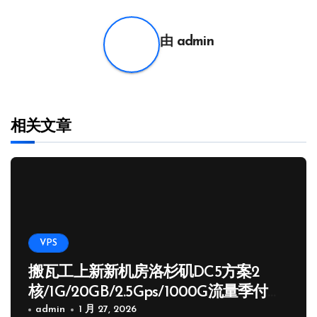
航
由
admin
相关文章
VPS
搬瓦工上新新机房洛杉矶DC5方案2
核/1G/20GB/2.5Gps/1000G流量季付
65.89 USD
admin
1 月 27, 2026