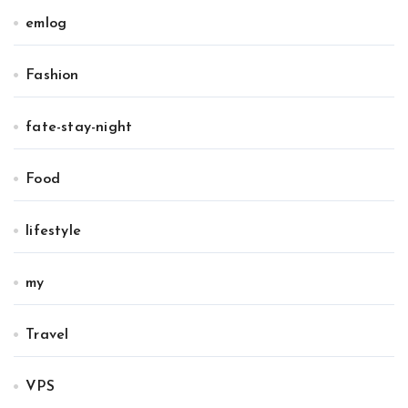
emlog
Fashion
fate-stay-night
Food
lifestyle
my
Travel
VPS