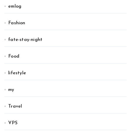
emlog
Fashion
fate-stay-night
Food
lifestyle
my
Travel
VPS