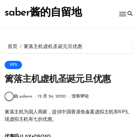
跳
转
saber酱的自留地
到
内
容
首页
篱落主机虚机圣诞元旦优惠
VPS
篱落主机虚机圣诞元旦优惠
由 admin
12 月 24, 2020
没有评论
篱落主机为国人商家，提供中国香港免备案虚拟主机和VPS。
现虚拟主机有七折优惠。
优惠码:IL2Y4DSO3D