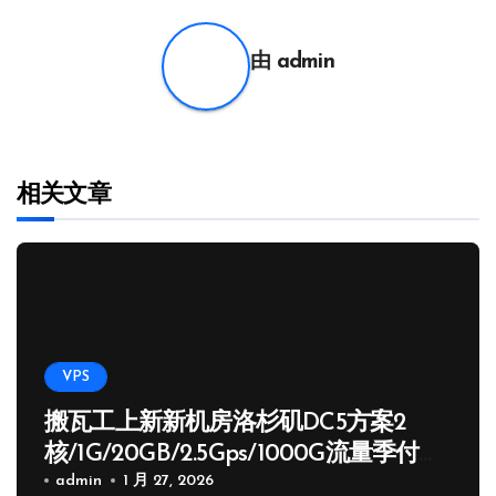
导
航
由
admin
相关文章
VPS
搬瓦工上新新机房洛杉矶DC5方案2
核/1G/20GB/2.5Gps/1000G流量季付
65.89 USD
admin
1 月 27, 2026