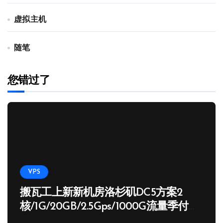
虚拟主机
随笔
您错过了
VPS
搬瓦工上新新机房洛杉矶DC5方案2
核/1G/20GB/2.5Gps/1000G流量季付
65.89 USD