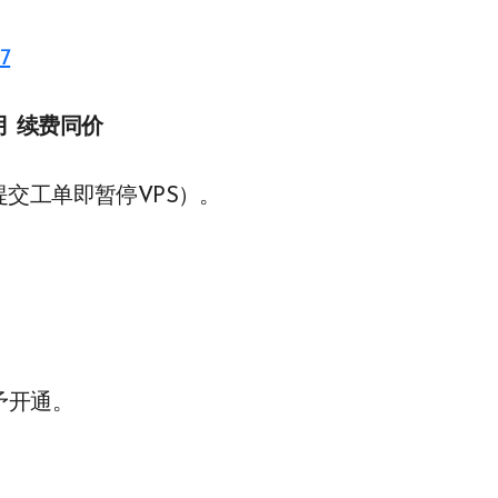
7
月 续费同价
交工单即暂停VPS）。
予开通。