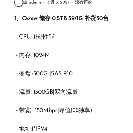
由 admin
3 月 3, 2021
没有评论
1、Qexw-储存-0.5TB-39/1G 补货50台
⁃ CPU: 1核|性能
⁃ 内存: 1024M
⁃ 硬盘 :500G |SAS R10
⁃ 流量: 1500GB|双向流量
⁃ 带宽 : 150Mbps|峰值(非独享)
⁃ 地址:1*IPV4