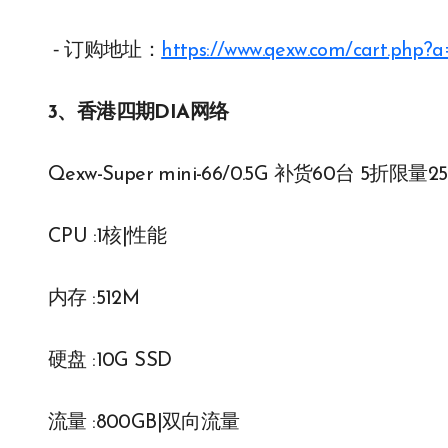
⁃ 订购地址：
https://www.qexw.com/cart.php
3、香港四期DIA网络
Qexw-Super mini-66/0.5G 补货60台 5折限量2
CPU :1核|性能
内存 :512M
硬盘 :10G SSD
流量 :800GB|双向流量