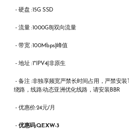
⁃ 硬盘 :15G SSD
⁃ 流量 :1000GB|双向流量
⁃ 带宽 :100Mbps|峰值
⁃ 地址 :1*IPV4|非原生
⁃ 备注 :非独享频宽严禁长时间占用，严禁安
绕路，线路:动态亚洲优化线路，请安装BBR
⁃ 优惠价:24元/月
⁃
优惠码:QEXW-3