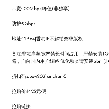
带宽:100Mbps|峰值(非独享)
防护:2Gbps
地址:1*IPV4|香港IP不解锁奈非版权
备注:非独享频宽严禁长时间占用，严禁安装T
路，面向国内用户线路 优化频宽请安装bbr（
折扣码:qexw2021xinchun-5
抢购价:14.25元/月
抢购链接