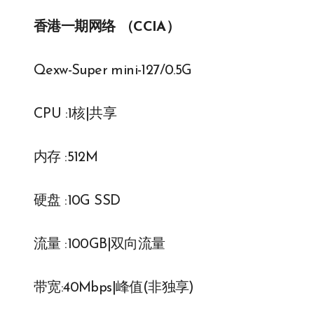
香港一期网络 （CCIA）
Qexw-Super mini-127/0.5G
CPU :1核|共享
内存 :512M
硬盘 :10G SSD
流量 :100GB|双向流量
带宽:40Mbps|峰值(非独享)