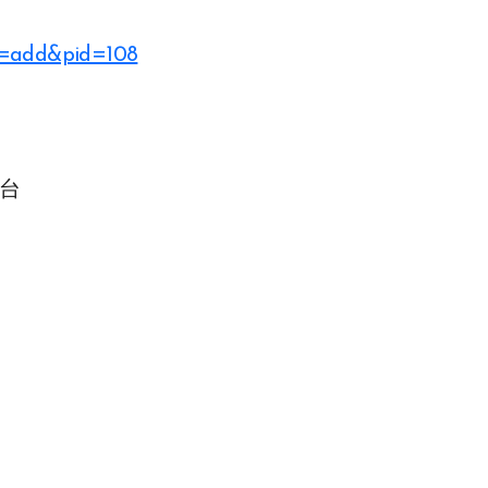
?a=add&pid=108
5台