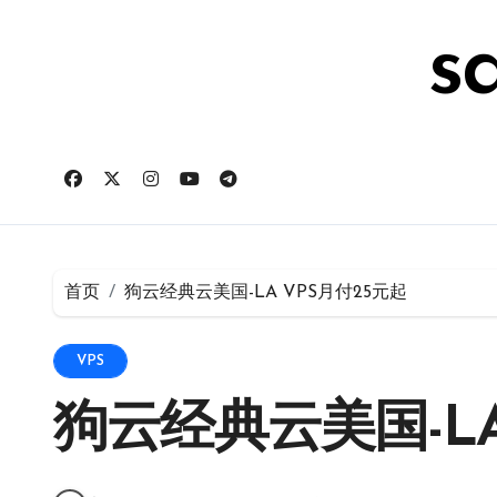
跳
转
s
到
内
容
首页
狗云经典云美国-LA VPS月付25元起
VPS
狗云经典云美国-LA