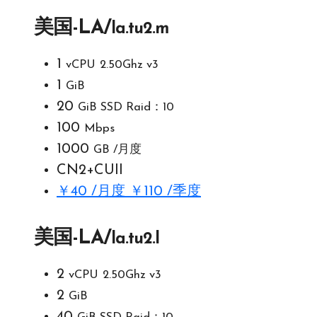
美国-LA/
la.tu2.m
1
vCPU
2.50Ghz v3
1
GiB
20
GiB SSD Raid：10
100
Mbps
1000
GB /月度
CN2+CUII
￥40 /月度 ￥110 /季度
美国-LA/
la.tu2.l
2
vCPU
2.50Ghz v3
2
GiB