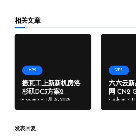
相关文章
VPS
VPS
搬瓦工上新新机房洛
六六云新
杉矶DC5方案2
网 CN2 
核/1G/20GB/2.5Gps/1
admin
1 月 27, 2026
路
admin
11
000G流量季付65.89
USD
发表回复