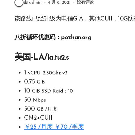
由 admin
4 月 8, 2021
没有评论
该路线已经升级为电信GIA，其他CUII，10G防御，测
八折循环优惠码：pozhan.org
美国-LA/
la.tu2.s
1
vCPU
2.50Ghz v3
0.75
GiB
10
GiB SSD Raid：10
50
Mbps
500
GB /月度
CN2+CUII
￥25 /月度 ￥70 /季度