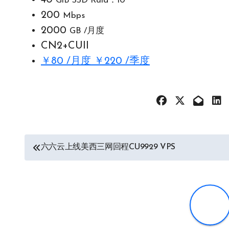
40
GiB SSD Raid：10
200
Mbps
2000
GB /月度
CN2+CUII
￥80 /月度 ￥220 /季度
文
六六云上线美西三网回程CU9929 VPS
章
导
航