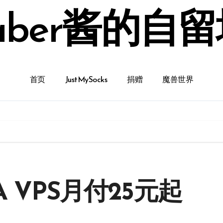
aber酱的自
首页
JustMySocks
捐赠
魔兽世界
 VPS月付25元起