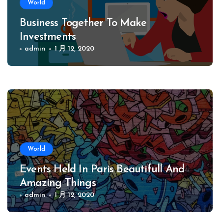
World
Business Together To Make
Investments
admin
1 月 12, 2020
World
Events Held In Paris Beautifull And
Amazing Things
admin
1 月 12, 2020