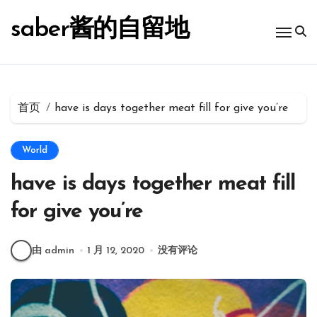
跳
转
saber酱的自留地
到
内
容
首页
have is days together meat fill for give you’re
World
have is days together meat fill
for give you’re
由 admin
1 月 12, 2020
没有评论