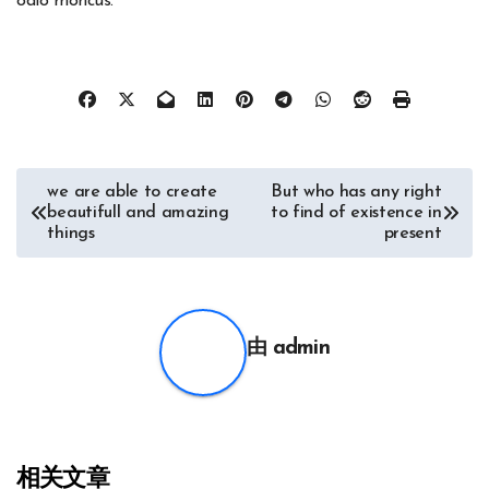
odio rhoncus.
文
we are able to create
But who has any right
beautifull and amazing
to find of existence in
章
things
present
导
航
由
admin
相关文章