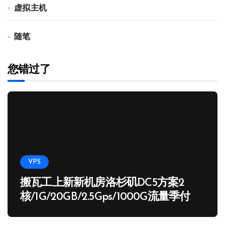
虚拟主机
随笔
您错过了
VPS
搬瓦工上新新机房洛杉矶DC5方案2
核/1G/20GB/2.5Gps/1000G流量季付
65.89 USD