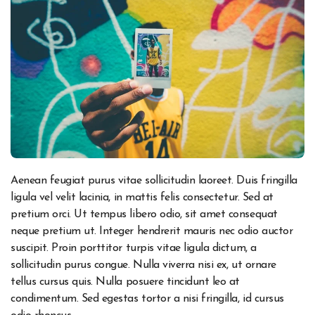
Aenean feugiat purus vitae sollicitudin laoreet. Duis fringilla
ligula vel velit lacinia, in mattis felis consectetur. Sed at
pretium orci. Ut tempus libero odio, sit amet consequat
neque pretium ut. Integer hendrerit mauris nec odio auctor
suscipit. Proin porttitor turpis vitae ligula dictum, a
sollicitudin purus congue. Nulla viverra nisi ex, ut ornare
tellus cursus quis. Nulla posuere tincidunt leo at
condimentum. Sed egestas tortor a nisi fringilla, id cursus