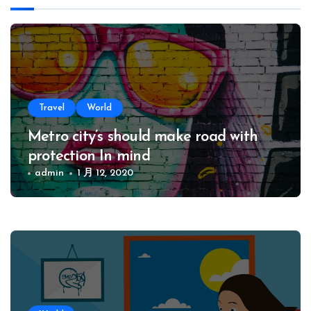
Travel
World
Metro city’s should make road with
protection In mind
admin
1 月 12, 2020