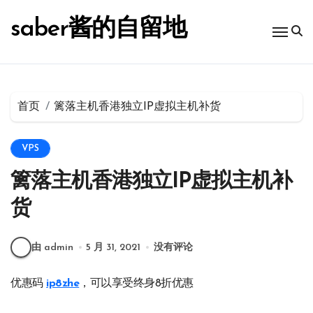
跳
转
saber酱的自留地
到
内
容
首页
篱落主机香港独立IP虚拟主机补货
VPS
篱落主机香港独立IP虚拟主机补
货
由 admin
5 月 31, 2021
没有评论
优惠码
ip8zhe
，可以享受终身8折优惠