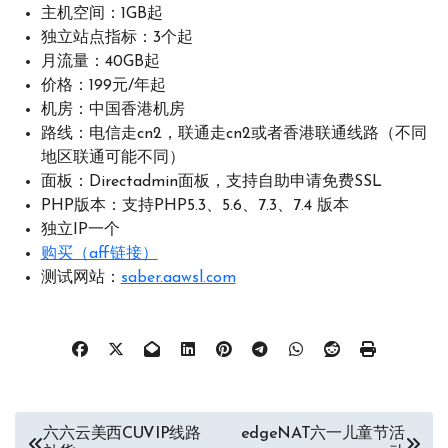
主机空间：1GB起
独立站点指标：3个起
月流量：40GB起
价格：199元/年起
机房：中国香港机房
路线：电信走cn2，联通走cn2或者香港联通线路（不同
地区联通可能不同）
面板：Directadmin面板，支持自助申请免费SSL
PHP版本：支持PHP5.3、5.6、7.3、7.4 版本
独立IP一个
购买（aff链接）
测试网站：
saber.aawsl.com
文
六六云美西CUVIP线路
edgeNAT六一儿童节活