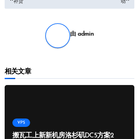
补货
动
章
导
航
由
admin
相关文章
VPS
搬瓦工上新新机房洛杉矶DC5方案2