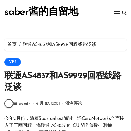
跳
转
saber酱的自留地
到
内
容
首页
联通AS4837和AS9929回程线路泛谈
VPS
联通AS4837和AS9929回程线路
泛谈
由 admin
6 月 27, 2021
没有评论
今年2月份，随着Spartanhost通过上游Cer­aNet­works全面接
入了三网回程上海联通 AS4837 的 CU VIP 线路，联通