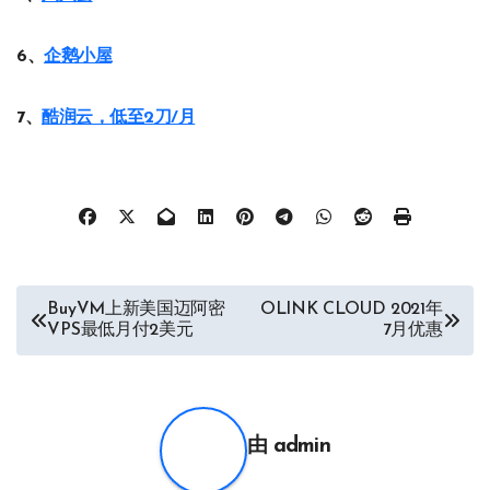
6、
企鹅小屋
7、
酷润云，低至2刀/月
文
BuyVM上新美国迈阿密
OLINK CLOUD 2021年
VPS最低月付2美元
7月优惠
章
导
航
由
admin