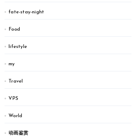
fate-stay-night
Food
lifestyle
my
Travel
VPS
World
动画鉴赏