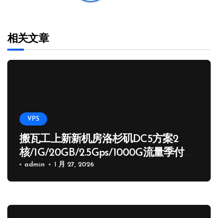
相关文章
VPS
搬瓦工上新新机房洛杉矶DC5方案2
核/1G/20GB/2.5Gps/1000G流量季付
65.89 USD
admin
1 月 27, 2026