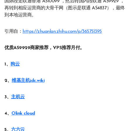
国际段走联通香港 AS10099 ，然后转国内段联通 AS9929 ，
再转到相应运营商的大骨干网（图示是联通 AS4837），最终
到本地运营商。
引用自：
https://zhuanlan.zhihu.com/p/365751395
优质AS9929商家推荐，VPS推荐月付。
1、
狗云
2、
维基主机idc.wiki
3、
主机云
4、
Olink cloud
5、
六六云