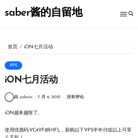
跳
转
saber酱的自留地
到
内
容
首页
iON七月活动
VPS
iON七月活动
由 admin
7 月 6, 2021
没有评论
iON越来越抠了。
使用优惠码:VC4VF8RHFL，新购以下VPS半年付或以上可享
八五折！