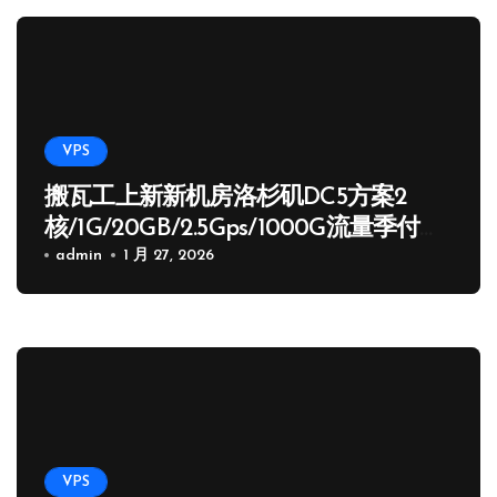
VPS
搬瓦工上新新机房洛杉矶DC5方案2
核/1G/20GB/2.5Gps/1000G流量季付
65.89 USD
admin
1 月 27, 2026
VPS