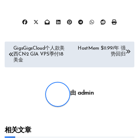
文
GigsGigsCloud个人款美
HostMem $11.99/年 强
西CN2 GIA VPS季付18
势回归
章
美金
导
航
由
admin
相关文章