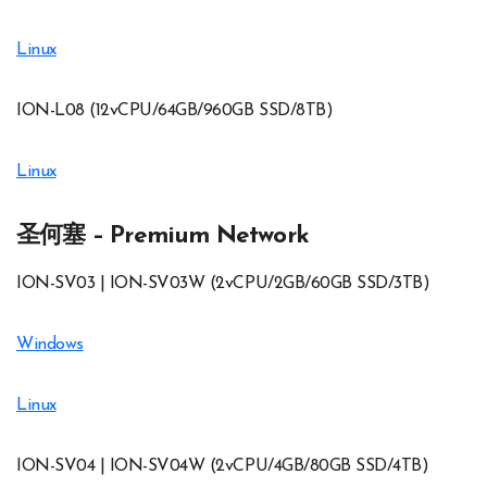
Linux
ION-L08 (12vCPU/64GB/960GB SSD/8TB)
Linux
圣何塞 – Premium Network
ION-SV03 | ION-SV03W (2vCPU/2GB/60GB SSD/3TB)
Windows
Linux
ION-SV04 | ION-SV04W (2vCPU/4GB/80GB SSD/4TB)