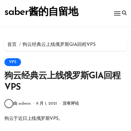
跳
转
saber酱的自留地
到
内
容
首页
狗云经典云上线俄罗斯GIA回程VPS
VPS
狗云经典云上线俄罗斯GIA回程
VPS
由 admin
9 月 1, 2021
没有评论
狗云于近日上线俄罗斯VPS。