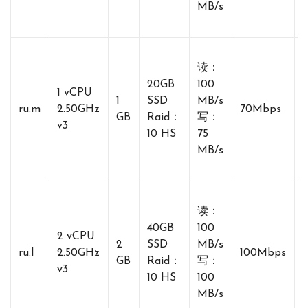
MB/s
读：
20GB
100
1 vCPU
1
SSD
MB/s
ru.m
2.50GHz
70Mbps
GB
Raid：
写：
v3
10 HS
75
MB/s
读：
40GB
100
2 vCPU
2
SSD
MB/s
ru.l
2.50GHz
100Mbps
GB
Raid：
写：
v3
10 HS
100
MB/s