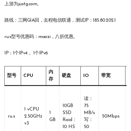
上游为justg.com。
路线：三网GIA回，去程电信联通，测试IP：185.80.202.1
ru.s型号优惠码：maozi，八折优惠。
IP：1个IPv4， 1个IPv6
内
型号
CPU
硬盘
IO
带宽
存
读：
10GB
75
1 vCPU
1
SSD
MB/s
ru.s
2.50GHz
50Mbps
GB
Raid：
写：
v3
10 HS
50