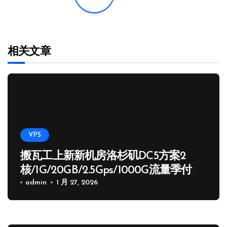
相关文章
VPS
搬瓦工上新新机房洛杉矶DC5方案2
核/1G/20GB/2.5Gps/1000G流量季付
65.89 USD
admin
1 月 27, 2026