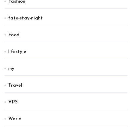
Fashion
fate-stay-night
Food
lifestyle
my
Travel
VPS
World