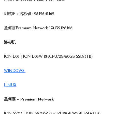
测试IP：洛杉矶 : 98.126.41.162
圣何塞Premium Network: 174.139.126.166
洛杉矶
ION-L03 | ION-L03W (2vCPU/2G/60GB SSD/3TB)
WINDOWS
LINUX
圣何塞 – Premium Network
ION-SV03 | ION-SV03W (2vCPU/2GB/60GB SSD/3TB)