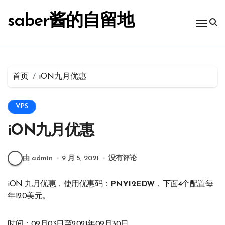
跳
转
saber酱的自留地
到
内
容
首页
iON九月优惠
VPS
iON九月优惠
由 admin
9 月 5, 2021
没有评论
iON 九月优惠，使用优惠码：
PNY12EDW
，下面4个配置每
年120美元。
时间：09月03日至2021年09月30日