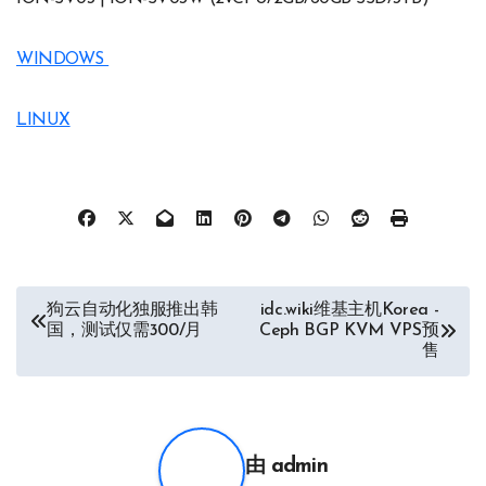
WINDOWS
LINUX
文
狗云自动化独服推出韩
idc.wiki维基主机Korea -
国，测试仅需300/月
Ceph BGP KVM VPS预
章
售
导
航
由
admin