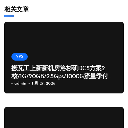
相关文章
VPS
搬瓦工上新新机房洛杉矶DC5方案2
核/1G/20GB/2.5Gps/1000G流量季付
65.89 USD
admin
1 月 27, 2026