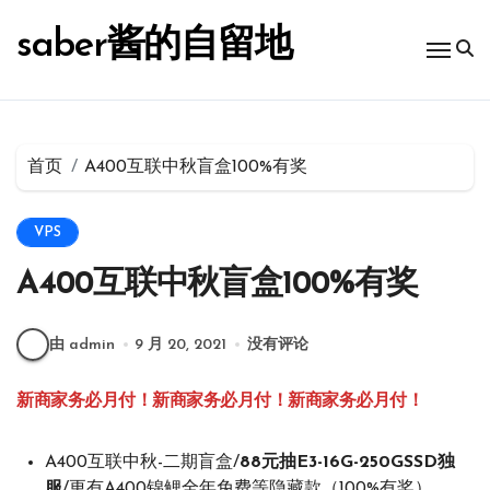
跳
转
saber酱的自留地
到
内
容
首页
A400互联中秋盲盒100%有奖
VPS
A400互联中秋盲盒100%有奖
由 admin
9 月 20, 2021
没有评论
新商家务必月付！新商家务必月付！新商家务必月付！
A400互联中秋-二期盲盒/
88元抽E3-16G-250GSSD独
服
/更有A400锦鲤全年免费等隐藏款（100%有奖）