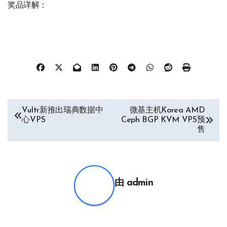
奖品详解：
文
Vultr新推出瑞典数据中
微基主机Korea AMD
心VPS
Ceph BGP KVM VPS预
章
售
导
航
由
admin