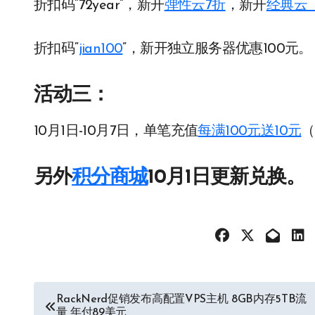
折扣码“72year”，新开
弹性云7折
，新开
经典云
折扣码“
jian100
”，新开独立服务器优惠100元。
活动三：
10月1日-10月7日，单笔充值
每满100元送10元
（
另外
积分商城
10月1日更新兑换。
文
RackNerd促销发布高配置VPS主机 8GB内存5TB流
量 年付89美元