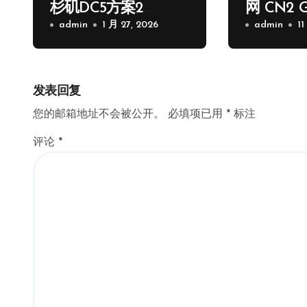
杉矶DC5方案2
网 CN2 
核/1G/20GB/2.5Gps/1
admin
1 月 27, 2026
路
admin
11
000G流量季付65.89
USD
发表回复
您的邮箱地址不会被公开。
必填项已用
*
标注
评论
*