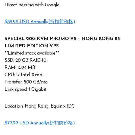
Direct peering with Google
$89.99 USD Annually(折扣前价格)
SPECIAL 20G KVM PROMO V5 – HONG KONG 85
LIMITED EDITION VPS
**Limited stock available**
SSD: 20 GB RAID-10
RAM: 1024 MB
CPU: 1x Intel Xeon
Transfer: 500 GB/mo
Link speed: 1 Gigabit
Location: Hong Kong, Equinix IDC
$79.99 USD Annually(折扣前价格)