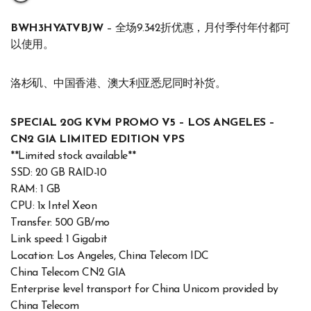
BWH3HYATVBJW
– 全场9.342折优惠，月付季付年付都可
以使用。
洛杉矶、中国香港、澳大利亚悉尼同时补货。
SPECIAL 20G KVM PROMO V5 – LOS ANGELES –
CN2 GIA LIMITED EDITION VPS
**Limited stock available**
SSD: 20 GB RAID-10
RAM: 1 GB
CPU: 1x Intel Xeon
Transfer: 500 GB/mo
Link speed: 1 Gigabit
Location: Los Angeles, China Telecom IDC
China Telecom CN2 GIA
Enterprise level transport for China Unicom provided by
China Telecom