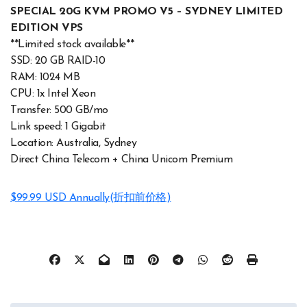
SPECIAL 20G KVM PROMO V5 – SYDNEY LIMITED
EDITION VPS
**Limited stock available**
SSD: 20 GB RAID-10
RAM: 1024 MB
CPU: 1x Intel Xeon
Transfer: 500 GB/mo
Link speed: 1 Gigabit
Location: Australia, Sydney
Direct China Telecom + China Unicom Premium
$99.99 USD Annually(折扣前价格)