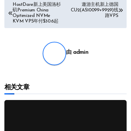
文
HostDare新上美国洛杉
遨游主机新上德国
矶Premium China
CU2(AS10099+9929)线
章
Optimized NVMe
路VPS
KVM VPS年付$30.6起
导
航
由
admin
相关文章