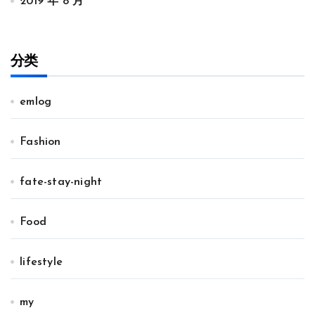
2019 年 8 月
分类
emlog
Fashion
fate-stay-night
Food
lifestyle
my