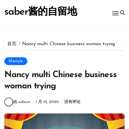
跳
转
saber酱的自留地
到
内
容
首页
Nancy multi Chinese business woman trying
lifestyle
Nancy multi Chinese business
woman trying
由 admin
1 月 12, 2020
没有评论