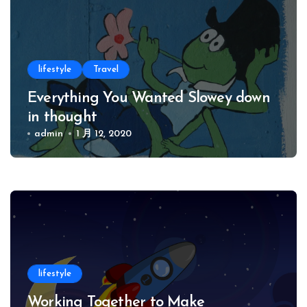
lifestyle
Travel
Everything You Wanted Slowey down
in thought
admin
1 月 12, 2020
lifestyle
Working Together to Make