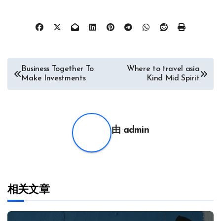
文
Business Together To
Where to travel asia
Make Investments
Kind Mid Spirit
章
导
航
由
admin
相关文章