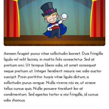
Aenean feugiat purus vitae sollicitudin laoreet. Duis fringilla
ligula vel velit lacinia, in mattis felis consectetur. Sed at
pretium orci. Ut tempus libero odio, sit amet consequat
neque pretium ut. Integer hendrerit mauris nec odio auctor
suscipit. Proin porttitor turpis vitae ligula dictum, a
sollicitudin purus congue. Nulla viverra nisi ex, ut ornare
tellus cursus quis. Nulla posuere tincidunt leo at
condimentum. Sed egestas tortor a nisi fringilla, id cursus
odio rhoncus.