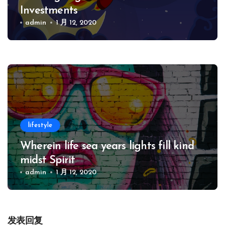
Investments
admin
1 月 12, 2020
lifestyle
Wherein life sea years lights fill kind
midst Spirit
admin
1 月 12, 2020
发表回复