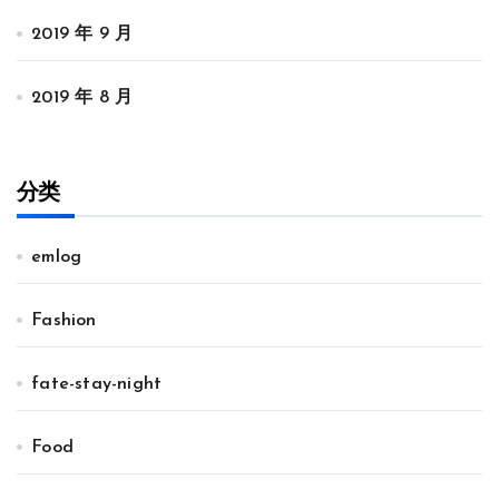
2019 年 9 月
2019 年 8 月
分类
emlog
Fashion
fate-stay-night
Food