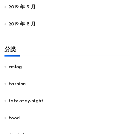
2019 年 9 月
2019 年 8 月
分类
emlog
Fashion
fate-stay-night
Food