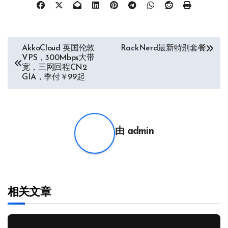
文
AkkoCloud 英国伦敦
RackNerd最新特别套餐
VPS，300Mbps大带
章
宽，三网回程CN2
GIA，季付￥99起
导
航
由
admin
相关文章