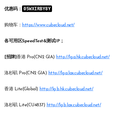
05WXIRBY8Y
优惠码：
购物车：
https://www.cubecloud.net/
各可用区SpeedTest&测试IP；
[招牌]
香港 Pro(CN2 GIA)
http://lg.a.hk.cubecloud.net/
洛杉矶 Pro(CN2 GIA)
http://lg.a.lax.cubecloud.net/
香港 Lite(Global)
http://lg.b.hk.cubecloud.net/
洛杉矶 Lite(CU4837)
http://lg.b.lax.cubecloud.net/