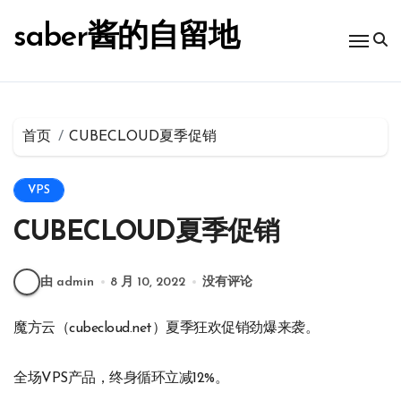
跳
转
saber酱的自留地
到
内
容
首页
CUBECLOUD夏季促销
VPS
CUBECLOUD夏季促销
由 admin
8 月 10, 2022
没有评论
魔方云（cubecloud.net）夏季狂欢促销劲爆来袭。
全场VPS产品，终身循环立减12%。