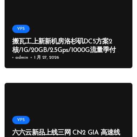
VPS
搬瓦工上新新机房洛杉矶DC5方案2
核/1G/20GB/2.5Gps/1000G流量季付
65.89 USD
admin
1 月 27, 2026
VPS
六六云新品上线三网 CN2 GIA 高速线