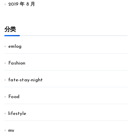
2019 年 8 月
分类
emlog
Fashion
fate-stay-night
Food
lifestyle
my