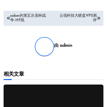
文
saber的第五次圣杯战
云筏科技大硬盘VPS测
争-HF线
评
章
导
航
由
admin
相关文章