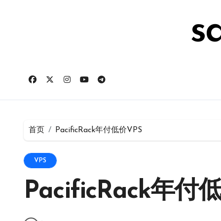
跳
转
s
到
内
容
首页
PacificRack年付低价VPS
VPS
PacificRack年付