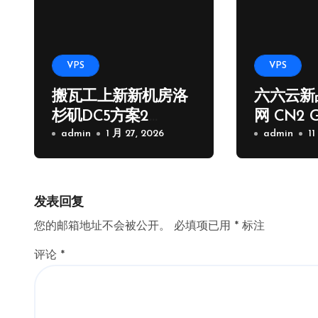
VPS
VPS
搬瓦工上新新机房洛
六六云新
杉矶DC5方案2
网 CN2 
核/1G/20GB/2.5Gps/1
admin
1 月 27, 2026
路
admin
11
000G流量季付65.89
USD
发表回复
您的邮箱地址不会被公开。
必填项已用
*
标注
评论
*