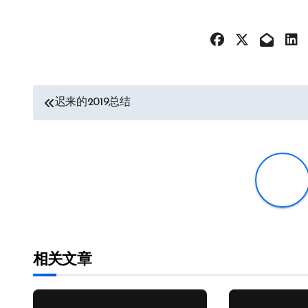
文
迟来的2019总结
章
导
航
相关文章