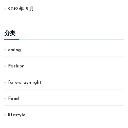
2019 年 8 月
分类
emlog
Fashion
fate-stay-night
Food
lifestyle