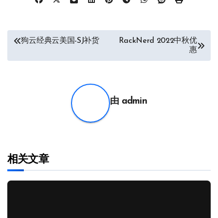
文
狗云经典云美国-SJ补货
RackNerd 2022中秋优
惠
章
导
航
由
admin
相关文章