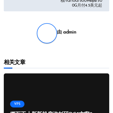
核/1G/10G/500Mbps/50
0G月付4.5美元起
导
航
由
admin
相关文章
VPS