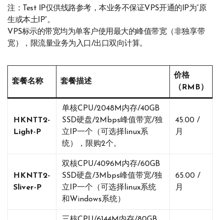
注：Test IP仅供线路参考，本业务不保证VPS开通的IP为”原
生或本土IP“。
VPS标示的带宽均为单客户使用最大的峰值带宽（非独享带
宽），限流量业务为入口/出口双向计算。
价格
套餐名称
套餐描述
（RMB）
单核CPU/2048M内存/40GB
HKNTT2-
SSD硬盘/2Mbps峰值带宽/独
45.00 /
Light-P
立IP一个（可选择linux系
月
统），限购2个。
双核CPU/4096M内存/60GB
HKNTT2-
SSD硬盘/3Mbps峰值带宽/独
65.00 /
Sliver-P
立IP一个（可选择linux系统
月
和Windows系统）
三核CPU/6144M内存/80GB