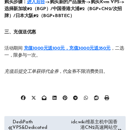
购买步骤：
进入后台
–>购买新的产品服务–>购买Kvm VPS–>
选择新加坡#2（BGP）/中国香港大浦#2（BGP+CN2/次招
牌）/日本大阪#2（BGP+BBTEC）
三、充值送优惠
活动期间
充值1000元送100元，充值3000元送350元
，二选
一，限参与一次。
充值后提交工单获得代金券
，代金券不限消费类目。
文
DediPath
idc.wiki维基主机中国香
VPS&Dedicated
港CN2高速网站空