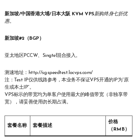
新加坡/中国香港大埔/日本大阪 KVM VPS
新购终身七折优
惠
。
新加坡#2（BGP）
亚太地区PCCW、Singtel混合接入。
测速地址：http://sg.speedtest.locvps.com/
注：Test IP仅供线路参考，本业务不保证VPS开通的IP为”原
生或本土IP“。
VPS标示的带宽均为单客户使用最大的峰值带宽（非独享带
宽），请妥善使用勿长期占满。
价格
套餐名称
套餐描述
（RMB）