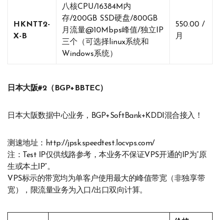
八核CPU/16384M内
存/200GB SSD硬盘/800GB
HKNTT2-
550.00 /
月流量@10Mbps峰值/独立IP
X-B
月
三个（可选择linux系统和
Windows系统）
日本大阪#2（BGP+BBTEC）
日本大阪数据中心业务，BGP+SoftBank+KDDI混合接入！
测速地址：http://jpsk.speedtest.locvps.com/
注：Test IP仅供线路参考，本业务不保证VPS开通的IP为”原
生或本土IP“。
VPS标示的带宽均为单客户使用最大的峰值带宽（非独享带
宽），限流量业务为入口/出口双向计算。