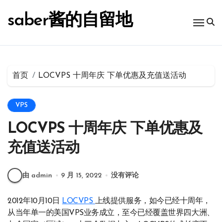
跳
转
saber酱的自留地
到
内
容
首页
LOCVPS 十周年庆 下单优惠及充值送活动
VPS
LOCVPS 十周年庆 下单优惠及
充值送活动
由 admin
9 月 15, 2022
没有评论
2012年10月10日
LOCVPS
上线提供服务，如今已经十周年，
从当年单一的美国VPS业务成立，至今已经覆盖世界四大洲、