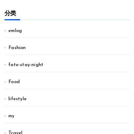
分类
emlog
Fashion
fate-stay-night
Food
lifestyle
my
Travel