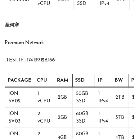
vCPU
SSD
IPv4
圣何塞
Premium Network
TEST IP : 174.139.126.166
PACKAGE
CPU
RAM
SSD
IP
BW
Pri
ION-
1
50GB
1
2GB
2TB
$8
SV02
vCPU
SSD
IPv4
ION-
2
60GB
1
2GB
3TB
$1
SV03
vCPU
SSD
IPv4
ION-
2
80GB
1
4GB
4TB
$1