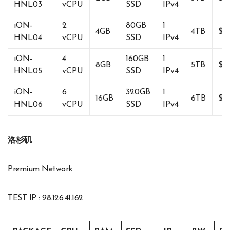
HNL03
vCPU
SSD
IPv4
iON-
2
80GB
1
4GB
4TB
$1
HNL04
vCPU
SSD
IPv4
iON-
4
160GB
1
8GB
5TB
$3
HNL05
vCPU
SSD
IPv4
iON-
6
320GB
1
16GB
6TB
$6
HNL06
vCPU
SSD
IPv4
洛杉矶
Premium Network
TEST IP : 98.126.41.162