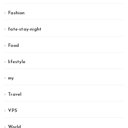
Fashion
fate-stay-night
Food
lifestyle
my
Travel
VPS
World