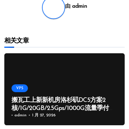
由
admin
相关文章
VPS
搬瓦工上新新机房洛杉矶DC5方案2
核/1G/20GB/2.5Gps/1000G流量季付
65.89 USD
admin
1 月 27, 2026