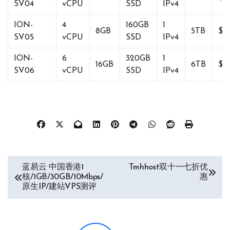
SV04
vCPU
SSD
IPv4
ION-
4
160GB
1
8GB
5TB
$3
SV05
vCPU
SSD
IPv4
ION-
6
320GB
1
16GB
6TB
$6
SV06
vCPU
SSD
IPv4
文
蓝易云 中国香港1
Tmhhost双十一七折优
核/1GB/30GB/10Mbps/
惠
章
原生IP/建站VPS测评
导
航