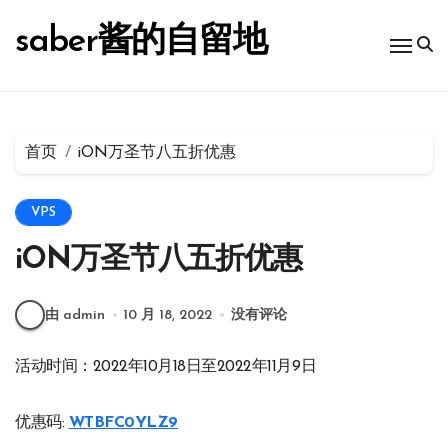
跳
转
saber酱的自留地
到
内
容
首页
iON万圣节八五折优惠
VPS
iON万圣节八五折优惠
由 admin
10 月 18, 2022
没有评论
活动时间：2022年10月18日至2022年11月9日
优惠码:
WTBFC0YLZ9