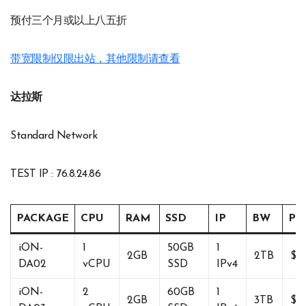
预付三个月或以上八五折
带宽限制仅限出站，其他限制请查看
达拉斯
Standard Network
TEST IP : 76.8.24.86
PACKAGE
CPU
RAM
SSD
IP
BW
Pri
iON-
1
50GB
1
2GB
2TB
$6
DA02
vCPU
SSD
IPv4
iON-
2
60GB
1
2GB
3TB
$9