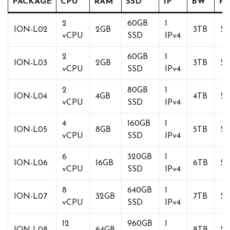
PACKAGE
CPU
RAM
SSD
IP
BW
Pr
2
60GB
1
ION-L02
2GB
3TB
$8
vCPU
SSD
IPv4
2
60GB
1
ION-L03
2GB
3TB
$1
vCPU
SSD
IPv4
2
80GB
1
ION-L04
4GB
4TB
$1
vCPU
SSD
IPv4
4
160GB
1
ION-L05
8GB
5TB
$3
vCPU
SSD
IPv4
6
320GB
1
ION-L06
16GB
6TB
$6
vCPU
SSD
IPv4
8
640GB
1
ION-L07
32GB
7TB
$1
vCPU
SSD
IPv4
12
960GB
1
ION-L08
64GB
8TB
$2