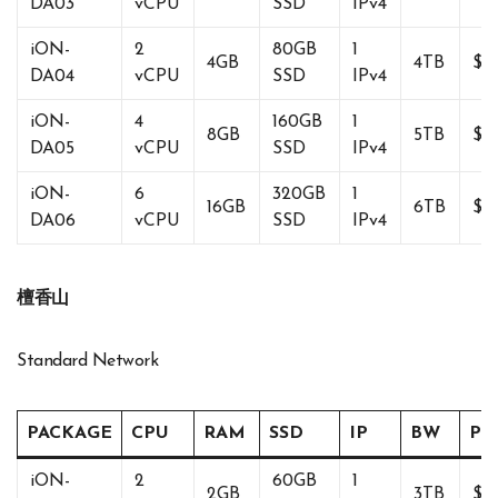
DA03
vCPU
SSD
IPv4
iON-
2
80GB
1
4GB
4TB
$14
DA04
vCPU
SSD
IPv4
iON-
4
160GB
1
8GB
5TB
$2
DA05
vCPU
SSD
IPv4
iON-
6
320GB
1
16GB
6TB
$5
DA06
vCPU
SSD
IPv4
檀香山
Standard Network
PACKAGE
CPU
RAM
SSD
IP
BW
PR
iON-
2
60GB
1
2GB
3TB
$1