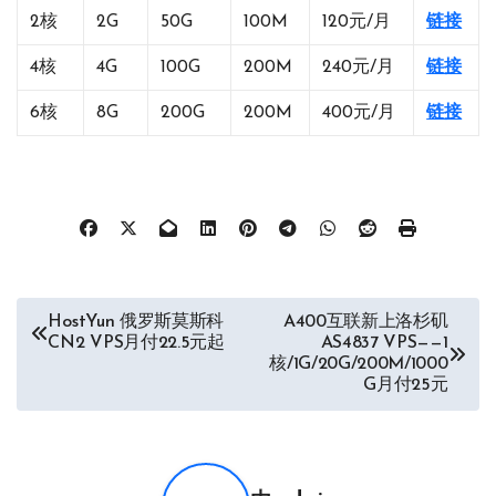
2核
2G
50G
100M
120元/月
链接
4核
4G
100G
200M
240元/月
链接
6核
8G
200G
200M
400元/月
链接
文
HostYun 俄罗斯莫斯科
A400互联新上洛杉矶
CN2 VPS月付22.5元起
AS4837 VPS——1
章
核/1G/20G/200M/1000
G月付25元
导
航