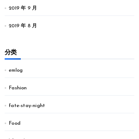
2019 年 9 月
2019 年 8 月
分类
emlog
Fashion
fate-stay-night
Food