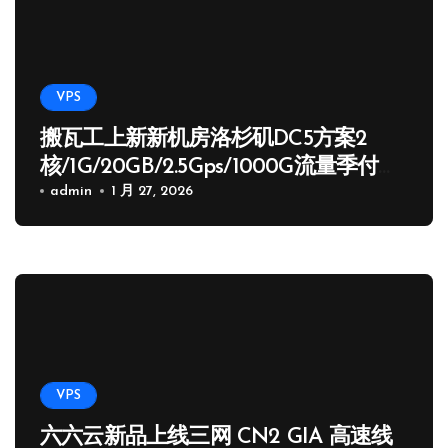
VPS
搬瓦工上新新机房洛杉矶DC5方案2
核/1G/20GB/2.5Gps/1000G流量季付
65.89 USD
admin
1 月 27, 2026
VPS
六六云新品上线三网 CN2 GIA 高速线