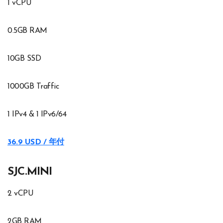
1 vCPU
0.5GB RAM
10GB SSD
1000GB Traffic
1 IPv4 & 1 IPv6/64
36.9 USD / 年付
SJC.MINI
2 vCPU
2GB RAM