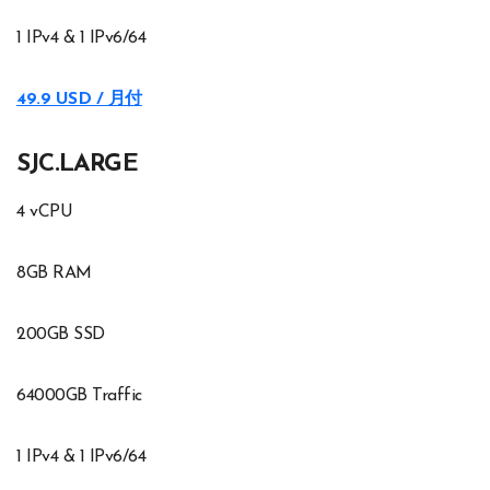
1 IPv4 & 1 IPv6/64
49.9 USD / 月付
SJC.LARGE
4 vCPU
8GB RAM
200GB SSD
64000GB Traffic
1 IPv4 & 1 IPv6/64