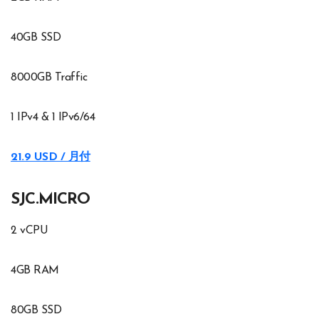
40GB SSD
8000GB Traffic
1 IPv4 & 1 IPv6/64
21.9 USD / 月付
SJC.MICRO
2 vCPU
4GB RAM
80GB SSD