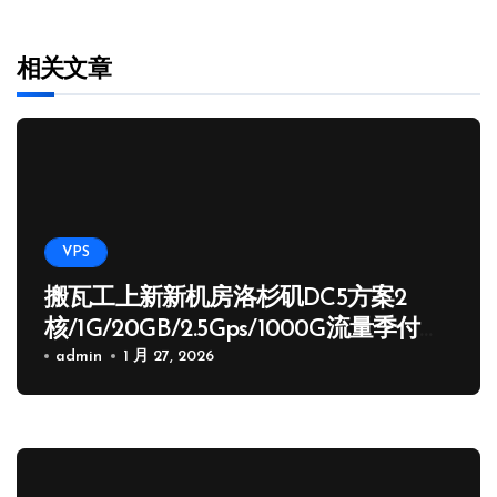
相关文章
VPS
搬瓦工上新新机房洛杉矶DC5方案2
核/1G/20GB/2.5Gps/1000G流量季付
65.89 USD
admin
1 月 27, 2026