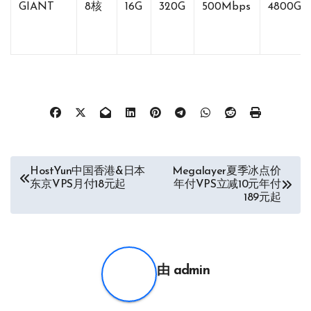
GIANT
8核
16G
320G
500Mbps
4800G
文
HostYun中国香港&日本
Megalayer夏季冰点价
东京VPS月付18元起
年付VPS立减10元年付
章
189元起
导
航
由
admin