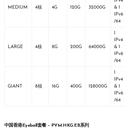
IPv4
MEDIUM
4核
4G
120G
32000G
& 1
IPv6
/64
1
IPv4
LARGE
4核
8G
200G
64000G
& 1
IPv6
/64
1
IPv4
GIANT
8核
16G
400G
128000G
& 1
IPv6
/64
中国香港Eyeball套餐 – PVM.HKG.EB系列