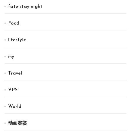
fate-stay-night
Food
lifestyle
my
Travel
VPS
World
动画鉴赏