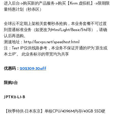
进入后台->购买新的产品服务->购买【Kvm 虚拟机】->限期限
量特惠计划（秒杀区）
全球云不定期上架相关套餐秒杀抢购，本业务套餐不可过渡
到普通标准业务（如更改为Mini/Light/Basic/Std等），请确
认后再选购。
测速地址：http://locvps.net/speedtest.html
注：Test IP仅供线路参考，本业务不保证开通的IP为“原生或
本土IP”。 此业务标示的带宽均为共享
优惠码：
202309-30off
限购3台
JPTK2-L1-B
【秋季特供-日本东京】单核CPU/4096M内存/40GB SSD硬