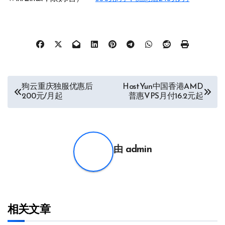
文
狗云重庆独服优惠后
HostYun中国香港AMD
200元/月起
普惠VPS月付16.2元起
章
导
航
由
admin
相关文章