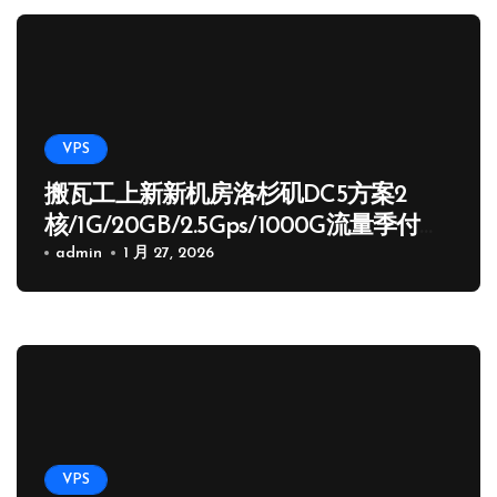
VPS
搬瓦工上新新机房洛杉矶DC5方案2
核/1G/20GB/2.5Gps/1000G流量季付
65.89 USD
admin
1 月 27, 2026
VPS