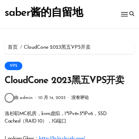
跳
转
saber酱的自留地
到
内
容
首页
CloudCone 2023黑五VPS开卖
VPS
CloudCone 2023黑五VPS开卖
由 admin
10 月 14, 2023
没有评论
洛杉矶MC机房，kvm虚拟，1*IPv4+3*IPv6，SSD
Cached（RAID 10），1G端口
Looking Glass：
http://la.lg.cloudc.one/