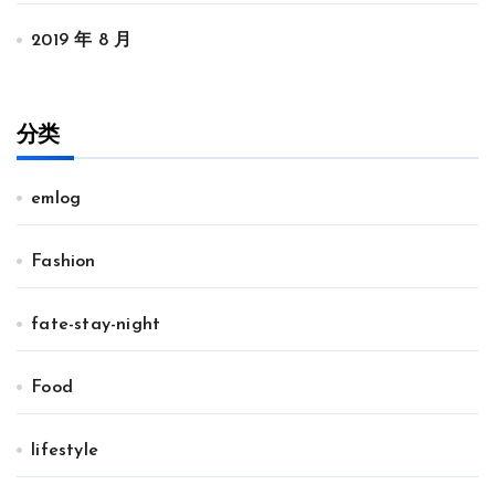
2019 年 8 月
分类
emlog
Fashion
fate-stay-night
Food
lifestyle