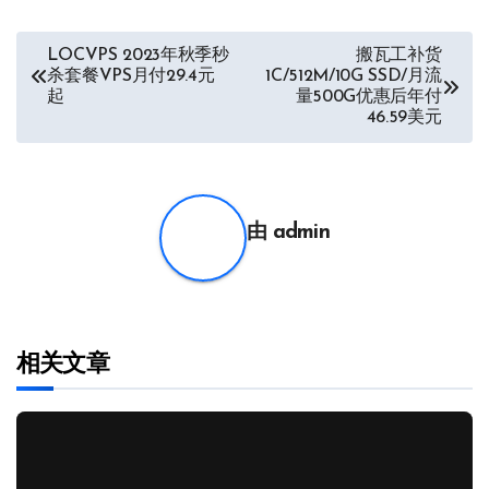
文
LOCVPS 2023年秋季秒
搬瓦工补货
杀套餐VPS月付29.4元
1C/512M/10G SSD/月流
章
起
量500G优惠后年付
46.59美元
导
航
由
admin
相关文章