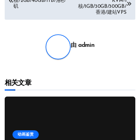
核/2GB/40GB/1TB/洛杉
KVM-1
章
矶
核/1GB/30GB/300GB/
香港/建站VPS
导
航
由
admin
相关文章
动画鉴赏