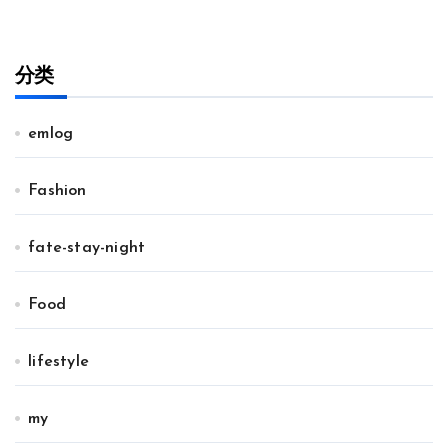
分类
emlog
Fashion
fate-stay-night
Food
lifestyle
my