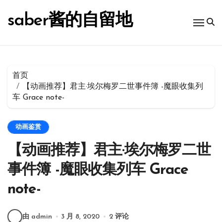
跳
转
saber酱的自留地
到
内
容
首页
【动画推荐】君主·埃尔梅罗二世事件簿 -魔眼收集列
车 Grace note-
动画鉴赏
【动画推荐】君主·埃尔梅罗二世
事件簿 -魔眼收集列车 Grace
note-
由 admin
3 月 8, 2020
2 评论