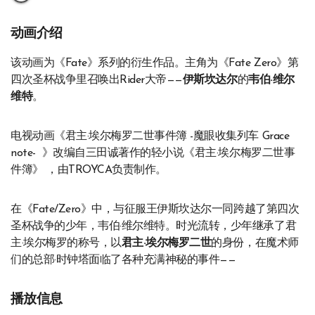
动画介绍
该动画为《Fate》系列的衍生作品。主角为《Fate Zero》第
四次圣杯战争里召唤出Rider大帝——
伊斯坎达尔
的
韦伯·维尔
维特
。
电视动画《君主·埃尔梅罗二世事件簿 -魔眼收集列车 Grace
note- 》改编自三田诚著作的轻小说《君主·埃尔梅罗二世事
件簿》 ，由TROYCA负责制作。
在《Fate/Zero》中，与征服王伊斯坎达尔一同跨越了第四次
圣杯战争的少年，韦伯·维尔维特。时光流转，少年继承了君
主·埃尔梅罗的称号，以
君主·埃尔梅罗二世
的身份，在魔术师
们的总部·时钟塔面临了各种充满神秘的事件——
播放信息