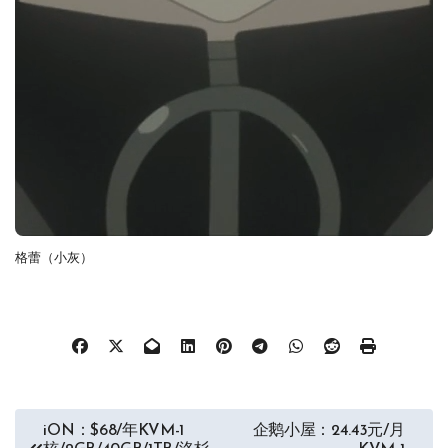
格蕾（小灰）
文
iON：$68/年KVM-1
企鹅小屋：24.43元/月