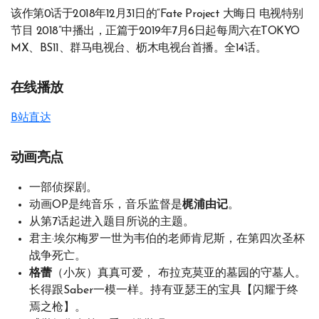
该作第0话于2018年12月31日的“Fate Project 大晦日 电视特别
节目 2018”中播出，正篇于2019年7月6日起每周六在TOKYO
MX、BS11、群马电视台、枥木电视台首播。全14话。
在线播放
B站直达
动画亮点
一部侦探剧。
动画OP是纯音乐，音乐监督是
梶浦由记
。
从第7话起进入题目所说的主题。
君主·埃尔梅罗一世为韦伯的老师肯尼斯，在第四次圣杯
战争死亡。
格蕾
（小灰）真真可爱， 布拉克莫亚的墓园的守墓人。
长得跟Saber一模一样。持有亚瑟王的宝具【闪耀于终
焉之枪】。