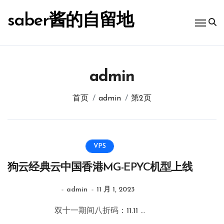
跳
转
saber酱的自留地
到
内
容
admin
首页
admin
第2页
VPS
狗云经典云中国香港MG-EPYC机型上线
admin
11 月 1, 2023
双十一期间八折码：11.11 ...