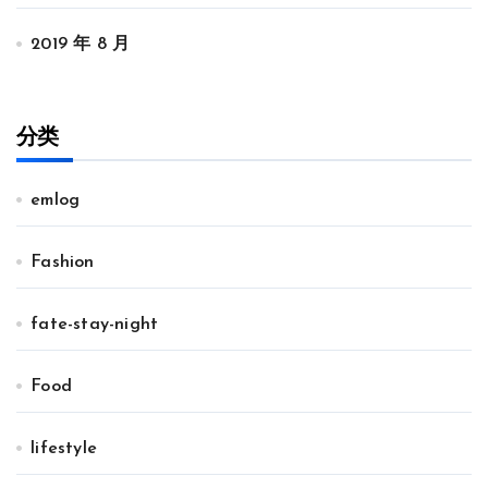
2019 年 8 月
分类
emlog
Fashion
fate-stay-night
Food
lifestyle