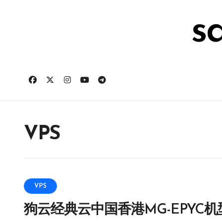
跳
转
s
到
内
容
VPS
VPS
狗云经典云中国香港MG-EPYC